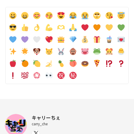
キャリーちぇ
carry_che
X