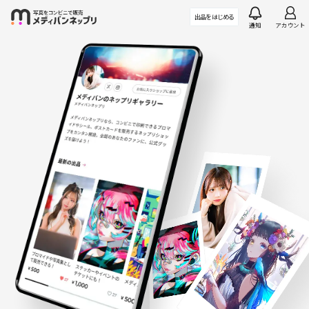
メディバンネップリ
出品を
はじめる
通知
アカウント