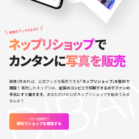
DIBA
画像をアップするだけ
ネ
ッ
プ
リ
シ
ョ
ッ
プ
で
カ
ン
タ
ン
に
写
真
を
販
売
画像1枚あれば、公式グッズを販売できる
｢ネップリショップ｣を無料で
開設！
販売したネップリは、
全国のコンビニで印刷できるのでファンの
手元にすぐ届きます。
あなただけの公式ネップリショップを始めてみま
せんか？
1分で登録完了
無料でショップを開設する