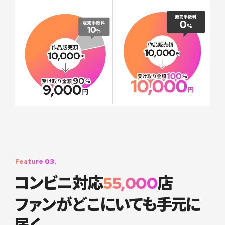
Feature 03.
コンビ
ニ対応
店
55,000
ファ
ンが
どこにいても手元に
届く