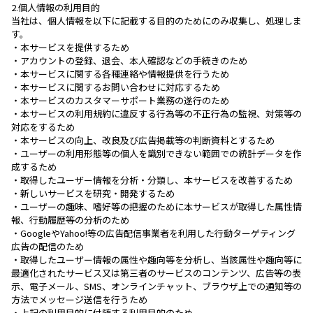
2.個人情報の利用目的
当社は、個人情報を以下に記載する目的のためにのみ収集し、処理しま
す。
・本サービスを提供するため
・アカウントの登録、退会、本人確認などの手続きのため
・本サービスに関する各種連絡や情報提供を行うため
・本サービスに関するお問い合わせに対応するため
・本サービスのカスタマーサポート業務の遂行のため
・本サービスの利用規約に違反する行為等の不正行為の監視、対策等の
対応をするため
・本サービスの向上、改良及び広告掲載等の判断資料とするため
・ユーザーの利用形態等の個人を識別できない範囲での統計データを作
成するため
・取得したユーザー情報を分析・分類し、本サービスを改善するため
・新しいサービスを研究・開発するため
・ユーザーの趣味、嗜好等の把握のために本サービスが取得した属性情
報、行動履歴等の分析のため
・GoogleやYahoo!等の広告配信事業者を利用した行動ターゲティング
広告の配信のため
・取得したユーザー情報の属性や趣向等を分析し、当該属性や趣向等に
最適化されたサービス又は第三者のサービスのコンテンツ、広告等の表
示、電子メール、SMS、オンラインチャット、ブラウザ上での通知等の
方法でメッセージ送信を行うため
・上記の利用目的に付随する利用目的のため