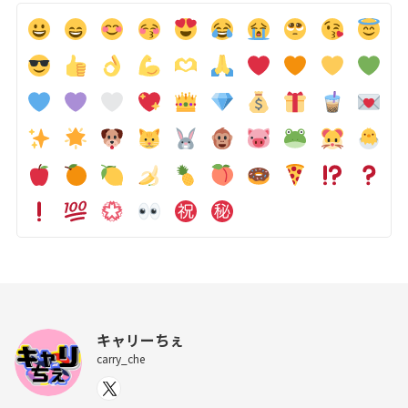
キャリーちぇ
carry_che
X