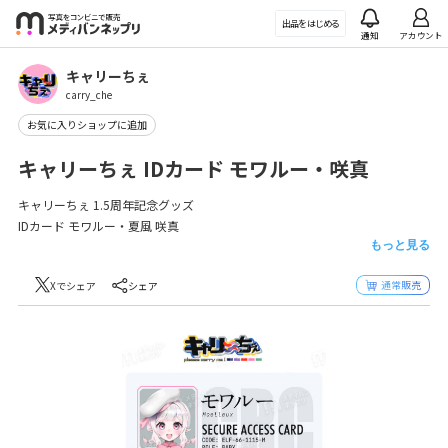
メディバンネップリ
出品を
はじめる
通知
アカウント
キャリーちぇ
carry_che
お気に入りショップに追加
キャリーちぇ IDカード モワルー・咲真
キャリーちぇ 1.5周年記念グッズ
IDカード モワルー・夏風 咲真
もっと見る
Illust
通常販売
Xでシェア
シェア
モワルー: Yodomari Komari
夏風 咲真: 蜜眼天洙