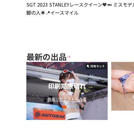
SGT 2023 STANLEYレースクイーン🧡🦈 ミスモデルプレ
脚の人🌟📍イースマイル
最新の出品
複数枚
10枚セット
印刷期限切れ
再販リクエストを送る
😌
ありがとう♡
無料