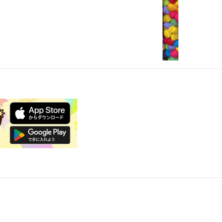
和👘
無料