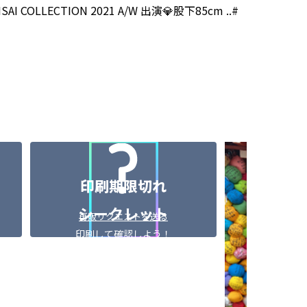
 COLLECTION 2021 A/W 出演💎股下85cm ..#
印刷期限切れ
シークレット
再販リクエストを送る
印刷
印刷して確認しよう！
secret♡
再販リ
3
3
無料