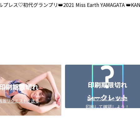
ス♡初代グランプリ👑2021 Miss Earth YAMAGATA 👑KANSAI
印刷期限切れ
印刷期限切れ
シークレット
再販リクエストを送る
再販リクエストを送る
印刷して確認しよう！
（╹◡╹）
無料
5