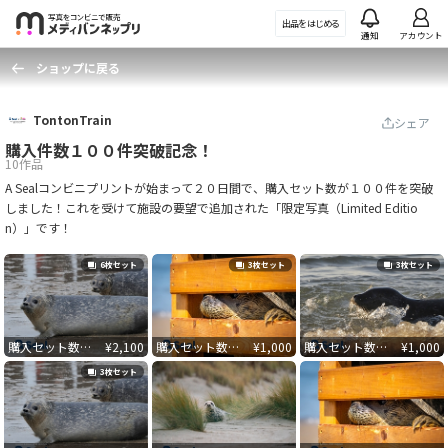
メディバンネップリ
出品を
はじめる
通知
アカウント
ショップに戻る
TontonTrain
シェア
購入件数１００件突破記念！
10作品
A Sealコンビニプリントが始まって２０日間で、購入セット数が１００件を突破
しました！これを受けて施設の要望で追加された「限定写真（Limited Editio
n）」です！
6枚セット
3枚セット
3枚セット
複数枚
複数枚
複数枚
購入セット数１００枚突破記念全６枚セット
¥
2,100
購入セット数１００枚突破記念３枚セットC
¥
1,000
購入セット数１００枚突破記念３枚セットB
¥
1,000
3枚セット
複数枚