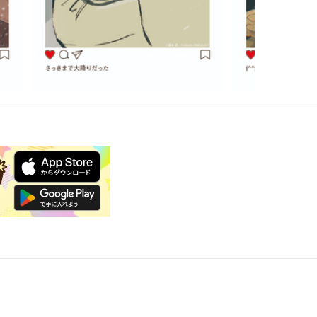
ゅ
マリッジブルーの僕たちは
私立帝城学園
0
／夏井 数
0
300
300
¥
¥