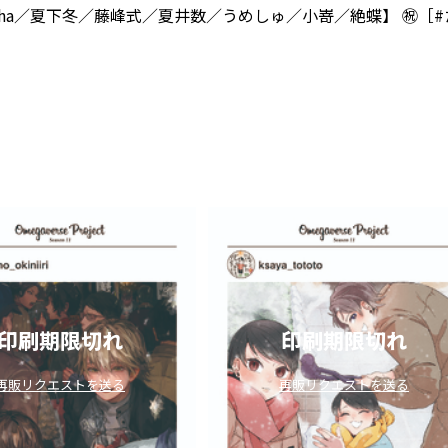
ha／夏下冬／藤峰式／夏井数／うめしゅ／小嵜／絶蝶】 ㊗️［
印刷期限切れ
印刷期限切れ
再販リクエストを送る
再販リクエストを送る