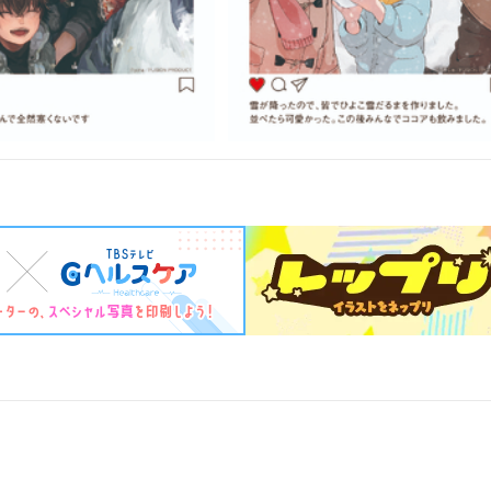
ら恋人、またきて友
僕らの ゆくさき／うめし
～宮内ユキについて～
0
300
¥