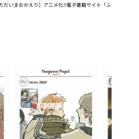
#ただいまおかえり］アニメ化‼️電子書籍サイト「ふ
印刷期限切れ
印刷
再販リクエストを送る
再販リ