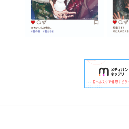
柮薙薫る君の項／絶蝶
さよな
0
だち 
300
300
¥
¥
／yoha